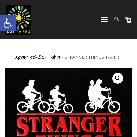
Ανοίξτε τη γραμμή εργαλείων
ΕΝΑΛΛΑΓΉ
0
ΠΛΟΉΓΗΣΗΣ
Αρχική σελίδα
/
T-shirt
/ STRANGER THINGS T-SHIRT