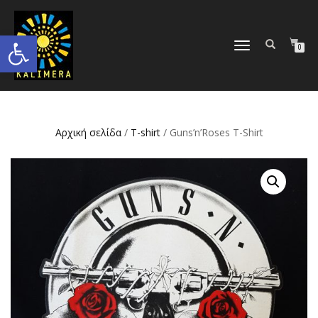
Ανοίξτε τη γραμμή εργαλείων
ΕΝΑΛΛΑΓΉ
0
ΠΛΟΉΓΗΣΗΣ
Αρχική σελίδα
/
T-shirt
/ Guns’n’Roses T-Shirt