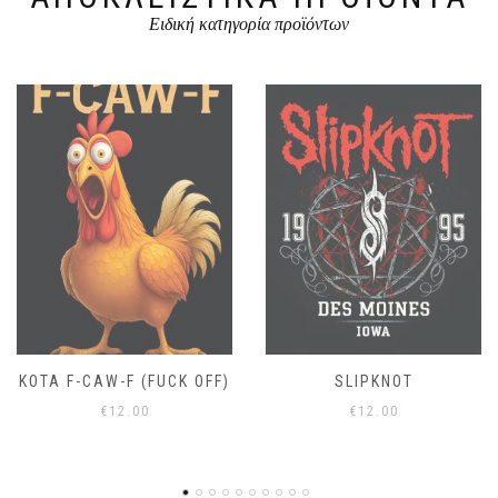
προϊόντος
Ειδική κατηγορία προϊόντων
SLIPKNOT
JIMI HENDRIX
€
12.00
€
12.00