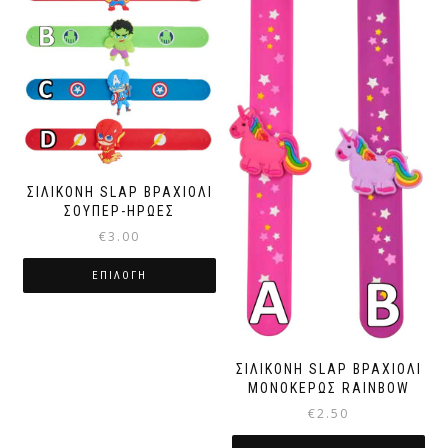
πολλαπλές
παραλλαγές.
Οι
επιλογές
μπορούν
να
επιλεγούν
στη
σελίδα
του
ΣΙΛΙΚΟΝΗ SLAP ΒΡΑΧΙΟΛΙ
προϊόντος
ΣΟΥΠΕΡ-ΗΡΩΕΣ
€
3.00
ΕΠΙΛΟΓΉ
Αυτό
το
προϊόν
ΣΙΛΙΚΟΝΗ SLAP ΒΡΑΧΙΟΛΙ
έχει
ΜΟΝΟΚΕΡΩΣ RAINBOW
πολλαπλές
παραλλαγές.
€
2.50
Οι