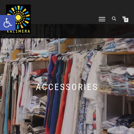
Ανοίξτε τη γραμμή εργαλείων
ΕΝΑΛΛΑΓΉ
0
ΠΛΟΉΓΗΣΗΣ
ACCESSORIES