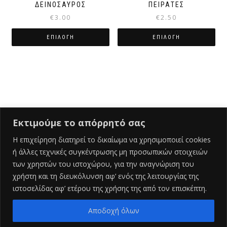
ΔΕΙΝΟΣΑΥΡΟΣ
ΠΕΙΡΑΤΕΣ
€
3.00
€
2.50
ΕΠΙΛΟΓΉ
ΕΠΙΛΟΓΉ
Αυτό
Αυτό
το
το
προϊόν
προϊόν
έχει
έχει
πολλαπλές
πολλαπλές
παραλλαγές.
παραλλαγές.
Οι
Οι
Εκτιμούμε το απόρρητό σας
επιλογές
επιλογές
μπορούν
μπορούν
Η επιχείρηση διατηρεί το δικαίωμα να χρησιμοποιεί cookies
να
να
ή άλλες τεχνικές συγκέντρωσης μη προσωπικών στοιχειών
Ελληνικά
επιλεγούν
επιλεγούν
των χρηστών του ιστοχώρου, για την αναγνώριση του
στη
στη
χρήστη και τη διευκόλυνση αφ’ ενός της λειτουργίας της
σελίδα
σελίδα
ιστοσελίδας αφ’ ετέρου της χρήσης της από τον επισκέπτη.
του
του
προϊόντος
προϊόντος
Αποδοχή όλων