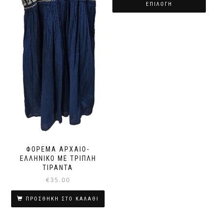
€12.00
ΕΠΙΛΟΓΉ
through
€14.00
ΦΌΡΕΜΑ ΑΡΧΑΊΟ-
ΕΛΛΗΝΙΚΌ ΜΕ ΤΡΙΠΛΉ
ΤΙΡΆΝΤΑ
€
35.00
ΠΡΟΣΘΉΚΗ ΣΤΟ ΚΑΛΆΘΙ