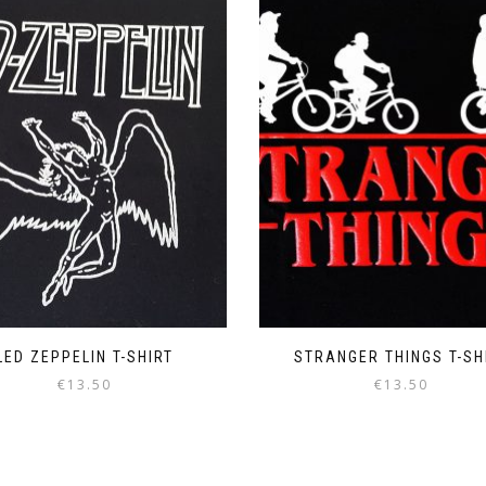
LED ZEPPELIN T-SHIRT
STRANGER THINGS T-SH
€
13.50
€
13.50
Αυτό
Αυτό
το
το
προϊόν
προϊόν
έχει
έχει