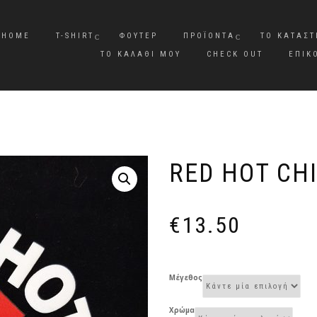
HOME
T-SHIRT
ΦΟΎΤΕΡ
ΠΡΟΪΌΝΤΑ
ΤΟ ΚΑΤΆΣ
ΤΟ ΚΑΛΆΘΙ ΜΟΥ
CHECK OUT
ΕΠΙΚ
RED HOT CHI
€
13.50
Μέγεθος
Χρώμα