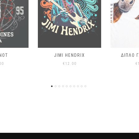
NDRIX
ΔΙΠΛΌ ΓΑΪΔΟΥΡΆΚΙ
GOD FORGIV
00
€
13.00
€