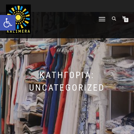
Ανοίξτε τη γραμμή εργαλείων
ΕΝΑΛΛΑΓΉ
0
ΠΛΟΉΓΗΣΗΣ
ΚΑΤΗΓΟΡΊΑ:
UNCATEGORIZED