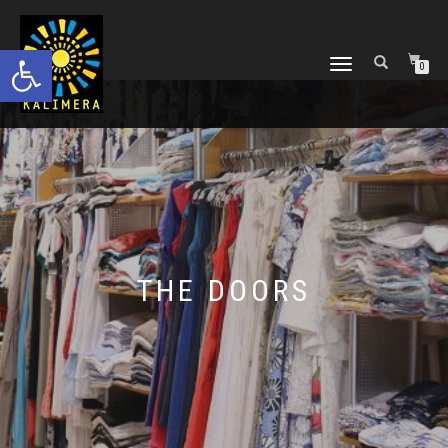
Ανοίξτε τη γραμμή εργαλείων
ΕΝΑΛΛΑΓΉ
0
ΠΛΟΉΓΗΣΗΣ
THE DOORS