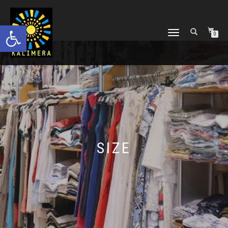
Ανοίξτε τη γραμμή εργαλείων
ΕΝΑΛΛΑΓΉ
0
ΠΛΟΉΓΗΣΗΣ
SIZE