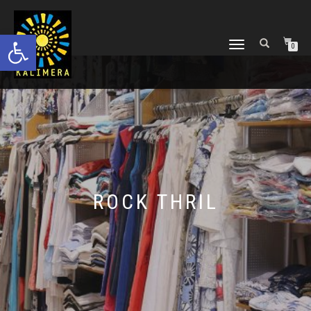
Ανοίξτε τη γραμμή εργαλείων
ΕΝΑΛΛΑΓΉ
0
ΠΛΟΉΓΗΣΗΣ
ROCK THRIL