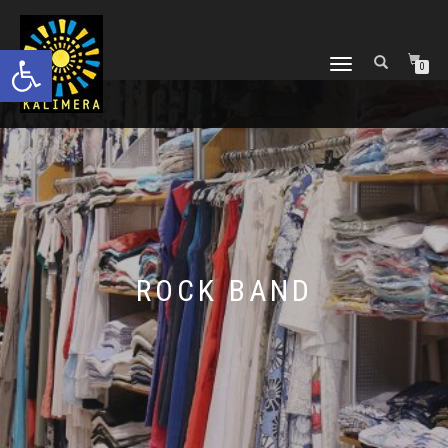
Ανοίξτε τη γραμμή εργαλείων
ΕΝΑΛΛΑΓΉ
0
ΠΛΟΉΓΗΣΗΣ
ROCK BAND