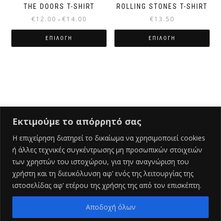
THE DOORS T-SHIRT
ROLLING STONES T-SHIRT
Price
€
12.00
€
14.00
€
13.50
–
range:
€12.00
ΕΠΙΛΟΓΉ
ΕΠΙΛΟΓΉ
through
Αυτό
Αυτό
€14.00
το
το
προϊόν
προϊόν
έχει
έχει
πολλαπλές
πολλαπλές
παραλλαγές.
παραλλαγές.
Οι
Οι
Εκτιμούμε το απόρρητό σας
επιλογές
επιλογές
μπορούν
μπορούν
Η επιχείρηση διατηρεί το δικαίωμα να χρησιμοποιεί cookies
να
να
ή άλλες τεχνικές συγκέντρωσης μη προσωπικών στοιχειών
Ελληνικά
επιλεγούν
επιλεγούν
των χρηστών του ιστοχώρου, για την αναγνώριση του
στη
στη
χρήστη και τη διευκόλυνση αφ’ ενός της λειτουργίας της
σελίδα
σελίδα
ιστοσελίδας αφ’ ετέρου της χρήσης της από τον επισκέπτη.
του
του
προϊόντος
προϊόντος
Αποδοχή όλων