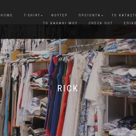
HOME
T-SHIRT
ΦΟΎΤΕΡ
ΠΡΟΪΌΝΤΑ
ΤΟ ΚΑΤΆΣ
ΤΟ ΚΑΛΆΘΙ ΜΟΥ
CHECK OUT
ΕΠΙΚ
RICK