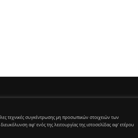
άλλες τεχνικές συγκέντρωσης μη προσωπικών στοιχειών των
διευκόλυνση αφ’ ενός της λειτουργίας της ιστοσελίδας αφ’ ετέρου