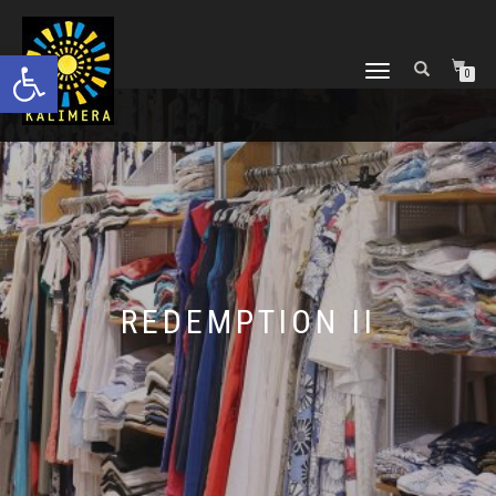
Ανοίξτε τη γραμμή εργαλείων
ΕΝΑΛΛΑΓΉ
0
ΠΛΟΉΓΗΣΗΣ
REDEMPTION II