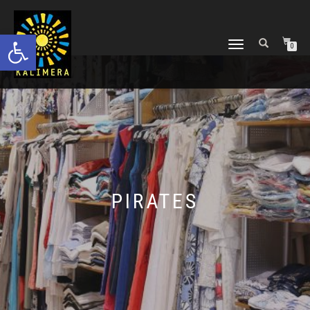
Ανοίξτε τη γραμμή εργαλείων
ΕΝΑΛΛΑΓΉ
0
ΠΛΟΉΓΗΣΗΣ
PIRATES