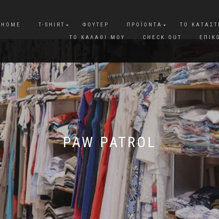
HOME
T-SHIRT
ΦΟΎΤΕΡ
ΠΡΟΪΌΝΤΑ
ΤΟ ΚΑΤΆΣ
ΤΟ ΚΑΛΆΘΙ ΜΟΥ
CHECK OUT
ΕΠΙΚ
PAW PATROL