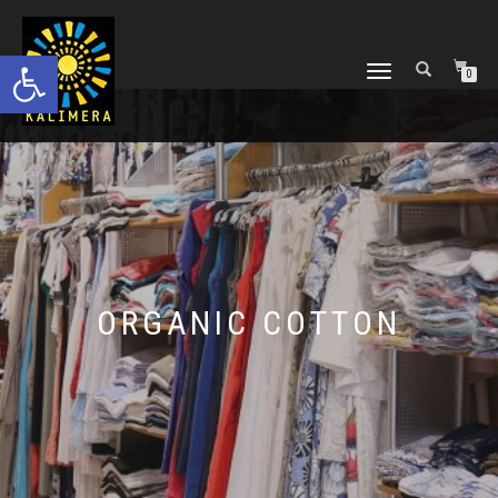
Ανοίξτε τη γραμμή εργαλείων
ΕΝΑΛΛΑΓΉ
0
ΠΛΟΉΓΗΣΗΣ
ORGANIC COTTON