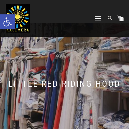
Ανοίξτε τη γραμμή εργαλείων
ΕΝΑΛΛΑΓΉ
0
ΠΛΟΉΓΗΣΗΣ
LITTLE RED RIDING HOOD