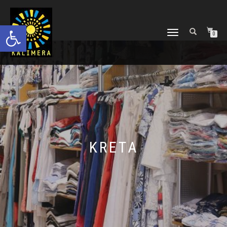
Ανοίξτε τη γραμμή εργαλείων
ΕΝΑΛΛΑΓΉ
0
ΠΛΟΉΓΗΣΗΣ
KRETA