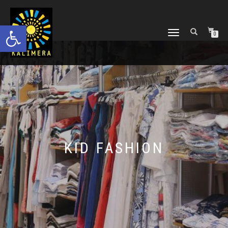
Ανοίξτε τη γραμμή εργαλείων
ΕΝΑΛΛΑΓΉ
0
ΠΛΟΉΓΗΣΗΣ
KID FASHION