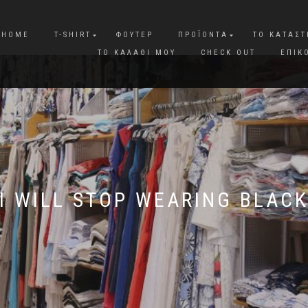
HOME
T-SHIRT
ΦΟΎΤΕΡ
ΠΡΟΪΌΝΤΑ
ΤΟ ΚΑΤΆΣ
ΤΟ ΚΑΛΆΘΙ ΜΟΥ
CHECK OUT
ΕΠΙΚ
I WILL STOP WEARING BLAC