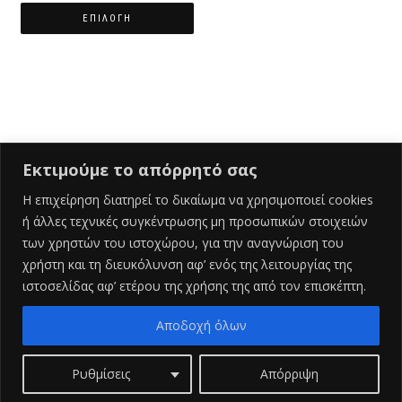
ΕΠΙΛΟΓΉ
Αυτό
το
προϊόν
έχει
πολλαπλές
παραλλαγές.
Οι
Εκτιμούμε το απόρρητό σας
επιλογές
μπορούν
Η επιχείρηση διατηρεί το δικαίωμα να χρησιμοποιεί cookies
να
ή άλλες τεχνικές συγκέντρωσης μη προσωπικών στοιχειών
Ελληνικά
επιλεγούν
των χρηστών του ιστοχώρου, για την αναγνώριση του
στη
χρήστη και τη διευκόλυνση αφ’ ενός της λειτουργίας της
σελίδα
ιστοσελίδας αφ’ ετέρου της χρήσης της από τον επισκέπτη.
του
προϊόντος
Αποδοχή όλων
Ρυθμίσεις
Απόρριψη
ShopIsle
με τη δύναμη του
WordPress