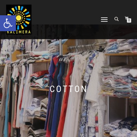
Ανοίξτε τη γραμμή εργαλείων
ΕΝΑΛΛΑΓΉ
0
ΠΛΟΉΓΗΣΗΣ
COTTON