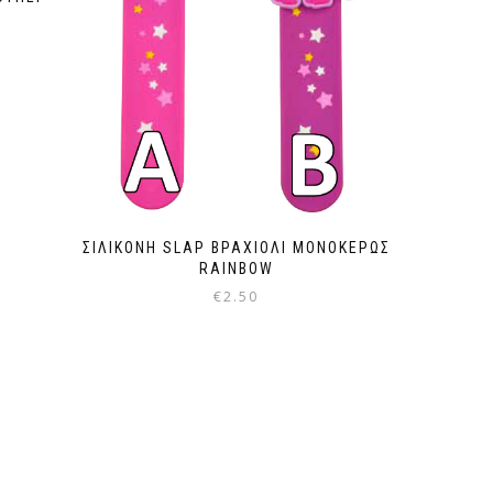
ΣΙΛΙΚΟΝΗ SLAP ΒΡΑΧΙΟΛΙ ΜΟΝΟΚΕΡΩΣ
RAINBOW
€
2.50
Αυτό
το
προϊόν
έχει
πολλαπλές
παραλλαγές.
Οι
επιλογές